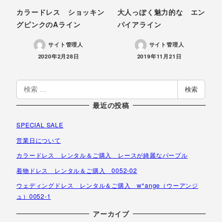
カラードレス ショッキン
大人っぽく魅力的な エン
グピンクのAライン
パイアライン
サイト管理人
サイト管理人
投稿日
投稿日
2020年2月28日
2019年11月21日
検
検索
索
最近の投稿
SPECIAL SALE
営業日について
カラードレス レンタル＆ご購入 レースが綺麗なパープル
着物ドレス レンタル＆ご購入 0052-02
ウェディングドレス レンタル＆ご購入 w*ange（ウーアンジ
ュ）0052-1
アーカイブ