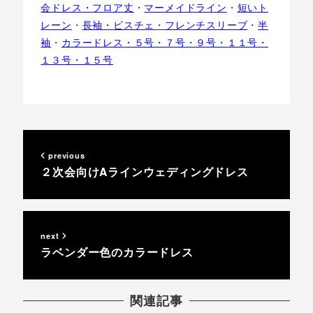
会ドレス
・フロア丈
・
マーメイドライン
・
短いト
レーン
・
長袖
・ビスチェ
・
フレンチスリーブ
・
半
袖
・
カラードレス
・５号
・７号
・９号
・１１号
・
１３号
・１５号
previous
２次会向けAラインウェディングドレス
next
ラベンダー色のカラードレス
関連記事