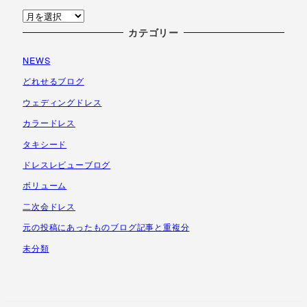
ア
ー
カテゴリー
カ
NEWS
イ
ブ
どれせるブログ
ウェディングドレス
カラードレス
タキシード
ドレスレビューブログ
ボリューム
二次会ドレス
元の投稿にあったものブログ記事と重複分
未分類