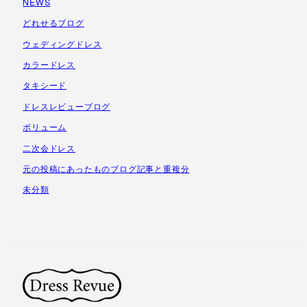
NEWS
イ
ブ
どれせるブログ
ウェディングドレス
カラードレス
タキシード
ドレスレビューブログ
ボリューム
二次会ドレス
元の投稿にあったものブログ記事と重複分
未分類