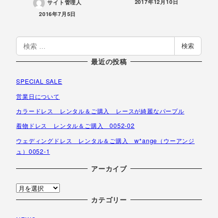
投稿日
2017年12月10日
サイト管理人
投稿日
2016年7月5日
検
検索
索
最近の投稿
SPECIAL SALE
営業日について
カラードレス レンタル＆ご購入 レースが綺麗なパープル
着物ドレス レンタル＆ご購入 0052-02
ウェディングドレス レンタル＆ご購入 w*ange（ウーアンジ
ュ）0052-1
アーカイブ
ア
ー
カテゴリー
カ