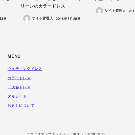
リーンのカラードレス
サイト管理人
投
20
サイト管理人
投稿日
月3日
2016年7月29日
MENU
ウェディングドレス
カラードレス
二次会ドレス
タキシード
お直しについて
アクセスマップ
プライバシーポリシー
お問い合わせ