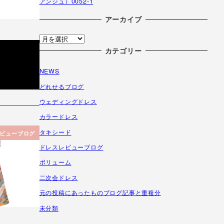
アンジュ）0052-1
アーカイブ
ア
ー
カテゴリー
カ
NEWS
イ
ブ
どれせるブログ
ウェディングドレス
カラードレス
タキシード
ビューブログ
ドレスレビューブログ
ボリューム
二次会ドレス
元の投稿にあったものブログ記事と重複分
未分類