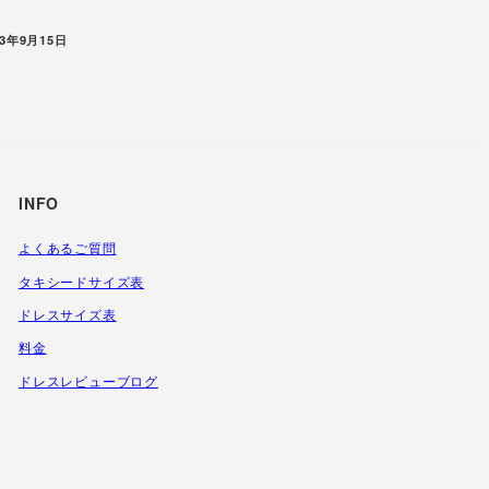
稿日
13年9月15日
INFO
よくあるご質問
タキシードサイズ表
ドレスサイズ表
料金
ドレスレビューブログ