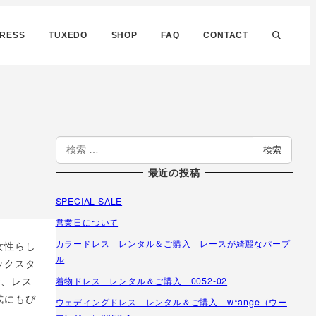
DRESS
TUXEDO
SHOP
FAQ
CONTACT
検
検索
索
最近の投稿
SPECIAL SALE
営業日について
カラードレス レンタル＆ご購入 レースが綺麗なパープ
女性らし
ル
ックスタ
で、レス
着物ドレス レンタル＆ご購入 0052-02
式にもぴ
ウェディングドレス レンタル＆ご購入 w*ange（ウー