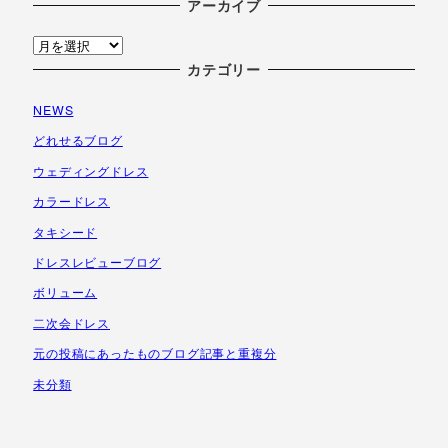
アーカイブ
ア
ー
カテゴリー
カ
NEWS
イ
ブ
どれせるブログ
ウェディングドレス
カラードレス
タキシード
ドレスレビューブログ
ボリューム
二次会ドレス
元の投稿にあったものブログ記事と重複分
未分類