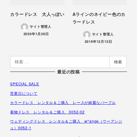
カラードレス 大人っぽい
Aラインのネイビー色のカ
ラードレス
サイト管理人
投稿日
2020年1月28日
サイト管理人
投稿日
2019年12月15日
検
検索
索
最近の投稿
SPECIAL SALE
営業日について
カラードレス レンタル＆ご購入 レースが綺麗なパープル
着物ドレス レンタル＆ご購入 0052-02
ウェディングドレス レンタル＆ご購入 w*ange（ウーアンジ
ュ）0052-1