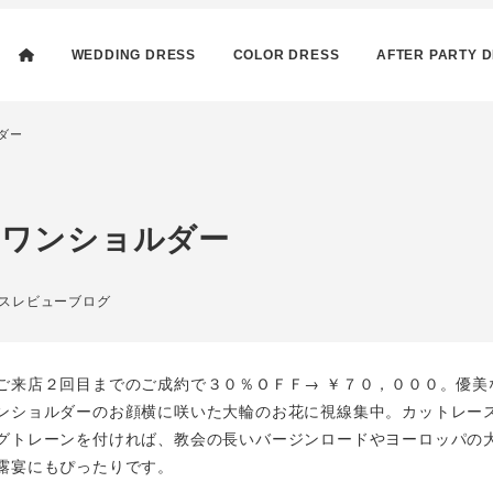
WEDDING DRESS
COLOR DRESS
AFTER PARTY 
ダー
 ワンショルダー
リー
スレビューブログ
ご来店２回目までのご成約で３０％ＯＦＦ→ ￥７０，０００。優美
ンショルダーのお顔横に咲いた大輪のお花に視線集中。カットレー
グトレーンを付ければ、教会の長いバージンロードやヨーロッパの
露宴にもぴったりです。