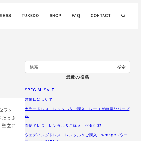
DRESS
TUXEDO
SHOP
FAQ
CONTACT
検
検索
索
最近の投稿
SPECIAL SALE
営業日について
カラードレス レンタル＆ご購入 レースが綺麗なパープ
なワン
ル
スたっぷ
大聖堂に
着物ドレス レンタル＆ご購入 0052-02
ウェディングドレス レンタル＆ご購入 w*ange（ウー