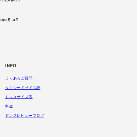
稿日
16年8月13日
INFO
よくあるご質問
タキシードサイズ表
ドレスサイズ表
料金
ドレスレビューブログ