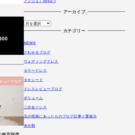
アンジュ）0052-1
アーカイブ
ア
ー
カテゴリー
カ
00
NEWS
イ
ブ
どれせるブログ
ウェディングドレス
カラードレス
タキシード
ビューブログ
ドレスレビューブログ
ボリューム
二次会ドレス
元の投稿にあったものブログ記事と重複分
未分類
の格安販売