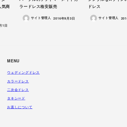
 人気商
ラードレス格安販売
ドレス
サイト管理人
サイト管理人
投稿日
投
2016年9月3日
20
2月1日
MENU
ウェディングドレス
カラードレス
二次会ドレス
タキシード
お直しについて