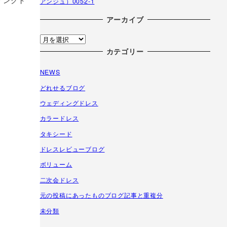
ィングド
アンジュ）0052-1
アーカイブ
ア
ー
カテゴリー
カ
NEWS
イ
ブ
どれせるブログ
ウェディングドレス
カラードレス
タキシード
ドレスレビューブログ
ボリューム
二次会ドレス
元の投稿にあったものブログ記事と重複分
未分類