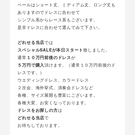
ベールはショート丈、ミディアム丈、ロング丈も
ありますのでドレスに合わせて
シンプル系からレース系もございます。
是非ドレスに合わせて選んでみて下さい。
どれせる当店
では
スペシャルSALEが本日スタート
致しました。
通常
１０万円前後のドレス
が
５万円で購入
頂けます。（通常１０万円前後のド
レスです。）
ウエディングドレス、カラードレス
２次会、海外挙式、演奏会ドレスなど
各種、サイズ展開も豊富にございます。
各種大変、お安くなっております。
ドレスをお探しの方
は
どれせる当店
で
お待ちしております。