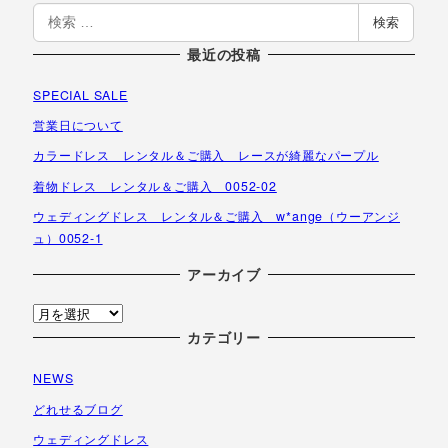
検
検索
索
最近の投稿
SPECIAL SALE
営業日について
カラードレス レンタル＆ご購入 レースが綺麗なパープル
着物ドレス レンタル＆ご購入 0052-02
ウェディングドレス レンタル＆ご購入 w*ange（ウーアンジ
ュ）0052-1
アーカイブ
ア
ー
カテゴリー
カ
NEWS
イ
ブ
どれせるブログ
ウェディングドレス