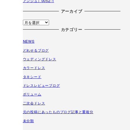
アンジュ）0052-1
アーカイブ
ア
ー
カテゴリー
カ
NEWS
イ
ブ
どれせるブログ
ウェディングドレス
カラードレス
タキシード
ドレスレビューブログ
ボリューム
二次会ドレス
元の投稿にあったものブログ記事と重複分
未分類