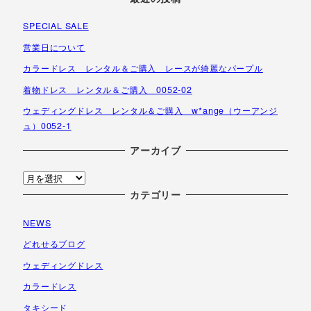
SPECIAL SALE
営業日について
カラードレス レンタル＆ご購入 レースが綺麗なパープル
着物ドレス レンタル＆ご購入 0052-02
ウェディングドレス レンタル＆ご購入 w*ange（ウーアンジ
ュ）0052-1
アーカイブ
ア
ー
カテゴリー
カ
NEWS
イ
ブ
どれせるブログ
ウェディングドレス
カラードレス
タキシード