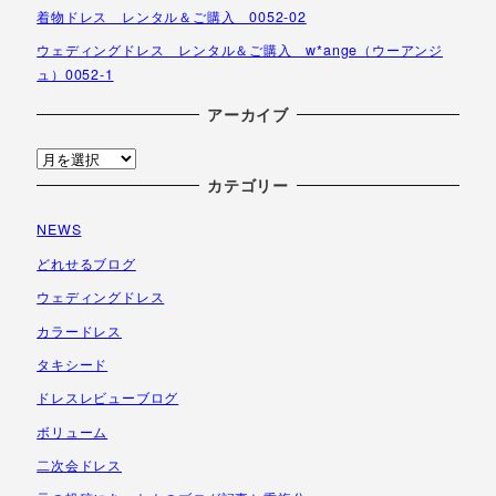
着物ドレス レンタル＆ご購入 0052-02
ウェディングドレス レンタル＆ご購入 w*ange（ウーアンジ
ュ）0052-1
アーカイブ
ア
ー
カテゴリー
カ
NEWS
イ
ブ
どれせるブログ
ウェディングドレス
カラードレス
タキシード
ドレスレビューブログ
ボリューム
二次会ドレス