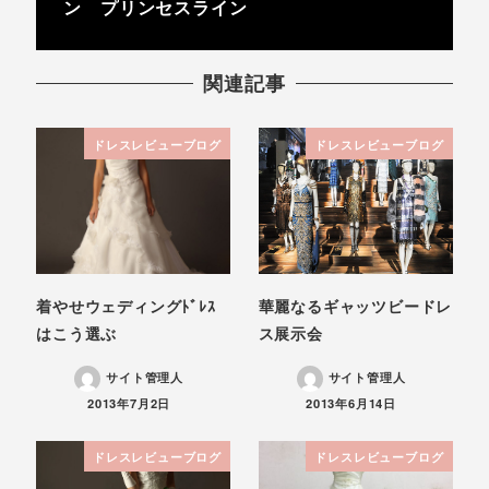
ン プリンセスライン
関連記事
ドレスレビューブログ
ドレスレビューブログ
着やせウェディングﾄﾞﾚｽ
華麗なるギャッツビードレ
はこう選ぶ
ス展示会
サイト管理人
サイト管理人
投稿日
投稿日
2013年7月2日
2013年6月14日
ドレスレビューブログ
ドレスレビューブログ