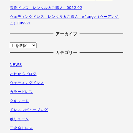
着物ドレス レンタル＆ご購入 0052-02
ウェディングドレス レンタル＆ご購入 w*ange（ウーアンジ
ュ）0052-1
アーカイブ
ア
ー
カテゴリー
カ
NEWS
イ
ブ
どれせるブログ
ウェディングドレス
カラードレス
タキシード
ドレスレビューブログ
ボリューム
二次会ドレス