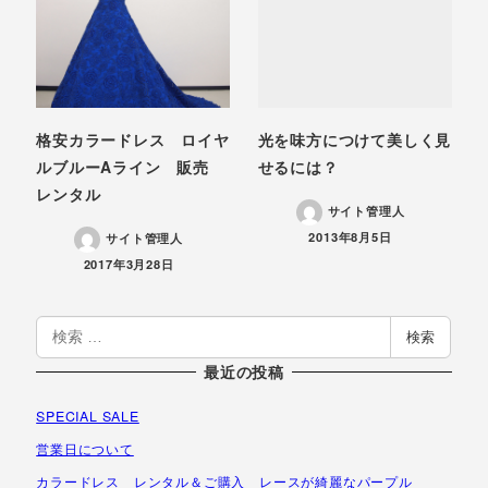
格安カラードレス ロイヤ
光を味方につけて美しく見
ルブルーAライン 販売
せるには？
レンタル
サイト管理人
投稿日
2013年8月5日
サイト管理人
投稿日
2017年3月28日
検
検索
索
最近の投稿
SPECIAL SALE
営業日について
カラードレス レンタル＆ご購入 レースが綺麗なパープル