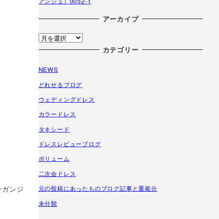
アンジュ）0052-1
アーカイブ
ア
ー
カテゴリー
カ
NEWS
イ
ブ
どれせるブログ
ウェディングドレス
カラードレス
タキシード
ドレスレビューブログ
ボリューム
二次会ドレス
ーガンジ
元の投稿にあったものブログ記事と重複分
未分類