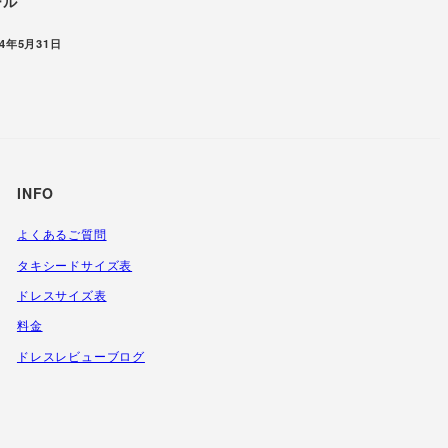
ール
稿日
14年5月31日
INFO
よくあるご質問
タキシードサイズ表
ドレスサイズ表
料金
ドレスレビューブログ