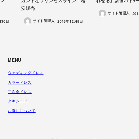
イン
ガントなプリンセスライン 格
れせる」新宿バトｳ
安販売
サイト管理人
投
20
サイト管理人
投稿日
月30日
2016年12月5日
MENU
ウェディングドレス
カラードレス
二次会ドレス
タキシード
お直しについて