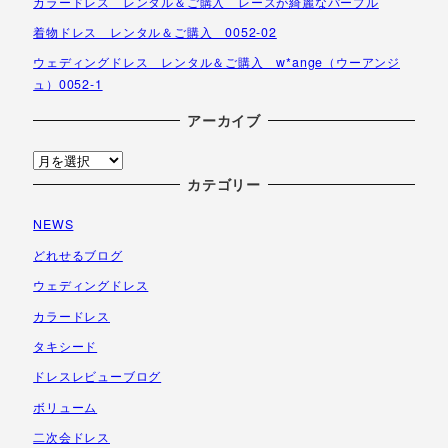
カラードレス レンタル＆ご購入 レースが綺麗なパープル
着物ドレス レンタル＆ご購入 0052-02
ウェディングドレス レンタル＆ご購入 w*ange（ウーアンジ
ュ）0052-1
アーカイブ
ア
ー
カテゴリー
カ
NEWS
イ
ブ
どれせるブログ
ウェディングドレス
カラードレス
タキシード
ドレスレビューブログ
ボリューム
二次会ドレス