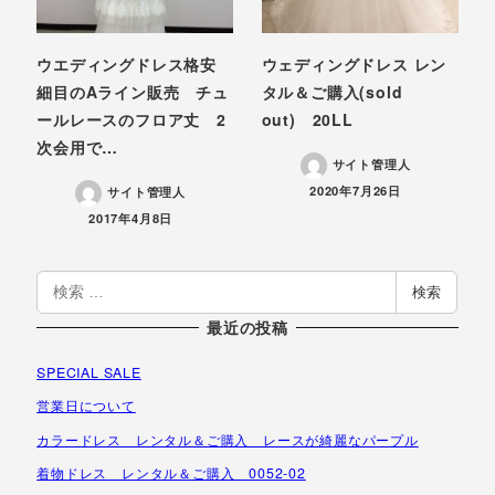
ウエディングドレス格安
ウェディングドレス レン
細目のAライン販売 チュ
タル＆ご購入(sold
ールレースのフロア丈 2
out) 20LL
次会用で…
サイト管理人
投稿日
2020年7月26日
サイト管理人
投稿日
2017年4月8日
検
検索
索
最近の投稿
SPECIAL SALE
営業日について
カラードレス レンタル＆ご購入 レースが綺麗なパープル
着物ドレス レンタル＆ご購入 0052-02