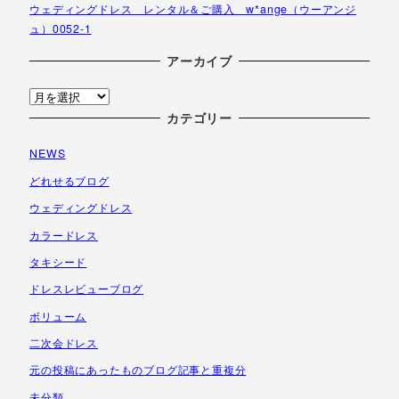
ウェディングドレス レンタル＆ご購入 w*ange（ウーアンジ
ュ）0052-1
アーカイブ
ア
ー
カテゴリー
カ
NEWS
イ
ブ
どれせるブログ
ウェディングドレス
カラードレス
タキシード
ドレスレビューブログ
ボリューム
二次会ドレス
元の投稿にあったものブログ記事と重複分
未分類