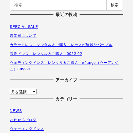
検
検索
索
最近の投稿
SPECIAL SALE
営業日について
カラードレス レンタル＆ご購入 レースが綺麗なパープル
着物ドレス レンタル＆ご購入 0052-02
ウェディングドレス レンタル＆ご購入 w*ange（ウーアンジ
ュ）0052-1
アーカイブ
ア
ー
カテゴリー
カ
NEWS
イ
ブ
どれせるブログ
ウェディングドレス