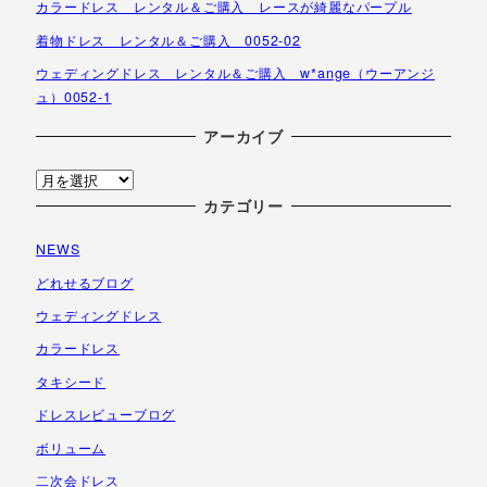
カラードレス レンタル＆ご購入 レースが綺麗なパープル
着物ドレス レンタル＆ご購入 0052-02
ウェディングドレス レンタル＆ご購入 w*ange（ウーアンジ
ュ）0052-1
アーカイブ
ア
ー
カテゴリー
カ
NEWS
イ
ブ
どれせるブログ
ウェディングドレス
カラードレス
タキシード
ドレスレビューブログ
ボリューム
二次会ドレス