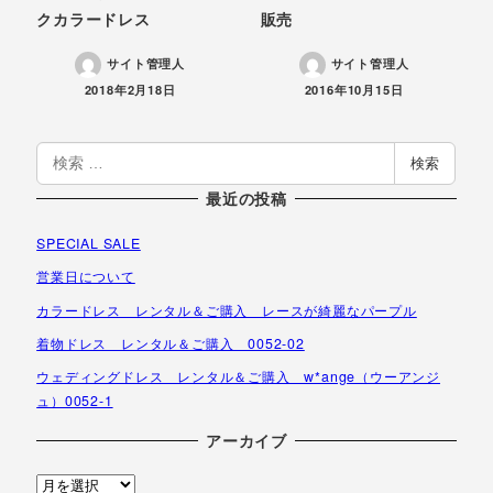
クカラードレス
販売
サイト管理人
サイト管理人
投稿日
投稿日
2018年2月18日
2016年10月15日
検
検索
索
最近の投稿
SPECIAL SALE
営業日について
カラードレス レンタル＆ご購入 レースが綺麗なパープル
着物ドレス レンタル＆ご購入 0052-02
ウェディングドレス レンタル＆ご購入 w*ange（ウーアンジ
ュ）0052-1
アーカイブ
ア