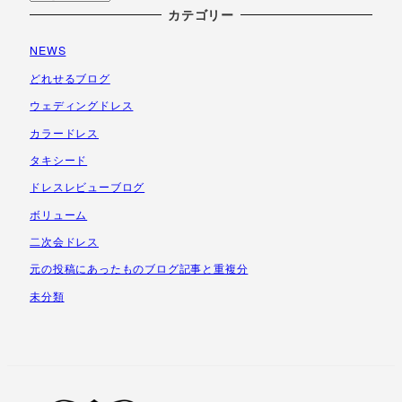
ー
カテゴリー
カ
NEWS
イ
ブ
どれせるブログ
ウェディングドレス
カラードレス
タキシード
ドレスレビューブログ
ボリューム
二次会ドレス
元の投稿にあったものブログ記事と重複分
未分類