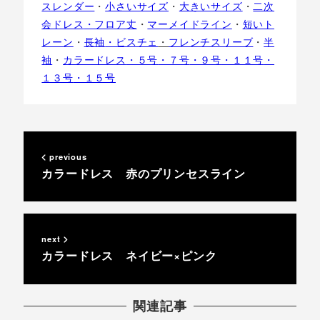
スレンダー
・
小さいサイズ
・
大きいサイズ
・
二次
会ドレス
・フロア丈
・
マーメイドライン
・
短いト
レーン
・
長袖
・ビスチェ
・
フレンチスリーブ
・
半
袖
・
カラードレス
・５号
・７号
・９号
・１１号
・
１３号
・１５号
previous
カラードレス 赤のプリンセスライン
next
カラードレス ネイビー×ピンク
関連記事