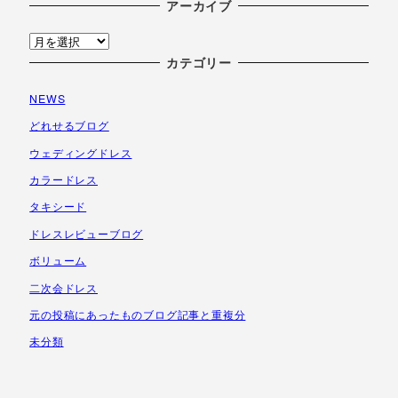
アーカイブ
ア
ー
カテゴリー
カ
NEWS
イ
ブ
どれせるブログ
ウェディングドレス
カラードレス
タキシード
ドレスレビューブログ
ボリューム
二次会ドレス
元の投稿にあったものブログ記事と重複分
未分類