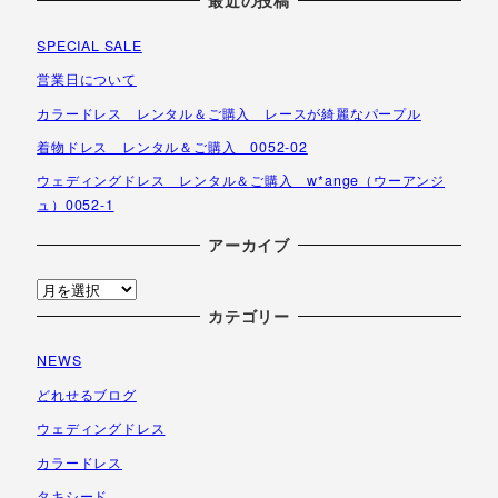
SPECIAL SALE
営業日について
カラードレス レンタル＆ご購入 レースが綺麗なパープル
着物ドレス レンタル＆ご購入 0052-02
ウェディングドレス レンタル＆ご購入 w*ange（ウーアンジ
ュ）0052-1
アーカイブ
ア
ー
カテゴリー
カ
NEWS
イ
ブ
どれせるブログ
ウェディングドレス
カラードレス
タキシード