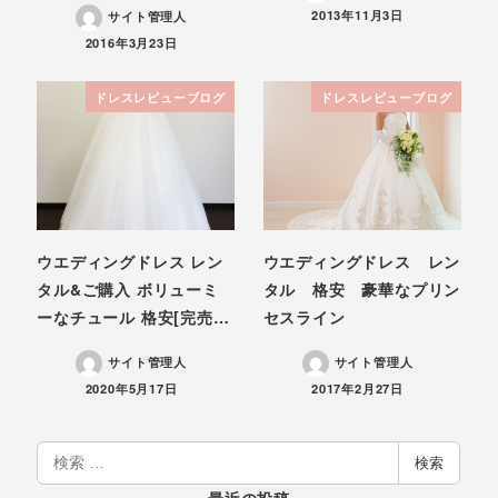
投稿日
2013年11月3日
サイト管理人
投稿日
2016年3月23日
ドレスレビューブログ
ドレスレビューブログ
ウエディングドレス レン
ウエディングドレス レン
タル&ご購入 ボリューミ
タル 格安 豪華なプリン
ーなチュール 格安[完売…
セスライン
サイト管理人
サイト管理人
投稿日
投稿日
2020年5月17日
2017年2月27日
検
検索
索
最近の投稿