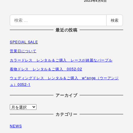
投稿日
2023年4月6日
検
検索
索
最近の投稿
SPECIAL SALE
営業日について
カラードレス レンタル＆ご購入 レースが綺麗なパープル
着物ドレス レンタル＆ご購入 0052-02
ウェディングドレス レンタル＆ご購入 w*ange（ウーアンジ
ュ）0052-1
アーカイブ
ア
ー
カテゴリー
カ
NEWS
イ
ブ