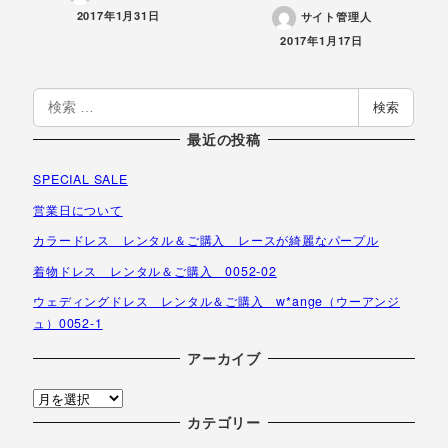
投稿日
2017年1月31日
サイト管理人
投稿日
2017年1月17日
検
検索
索
最近の投稿
SPECIAL SALE
営業日について
カラードレス レンタル＆ご購入 レースが綺麗なパープル
着物ドレス レンタル＆ご購入 0052-02
ウェディングドレス レンタル＆ご購入 w*ange（ウーアンジ
ュ）0052-1
アーカイブ
ア
ー
カテゴリー
カ