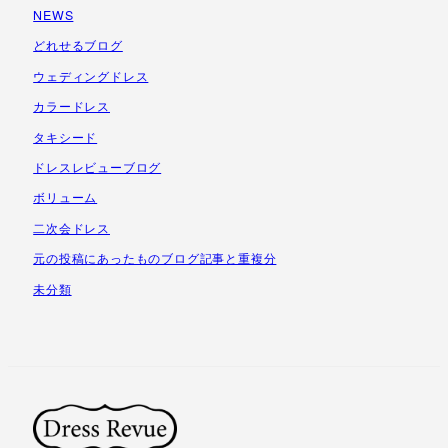
NEWS
イ
ブ
どれせるブログ
ウェディングドレス
カラードレス
タキシード
ドレスレビューブログ
ボリューム
二次会ドレス
元の投稿にあったものブログ記事と重複分
未分類