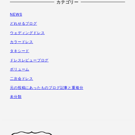
ー
カテゴリー
カ
NEWS
イ
ブ
どれせるブログ
ウェディングドレス
カラードレス
タキシード
ドレスレビューブログ
ボリューム
二次会ドレス
元の投稿にあったものブログ記事と重複分
未分類