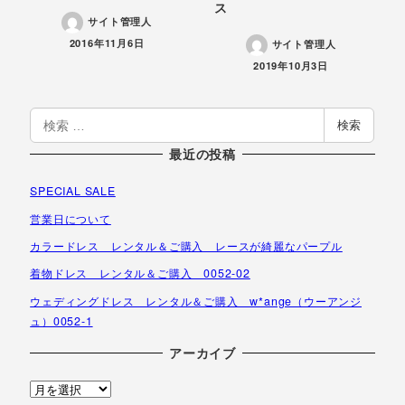
ス
サイト管理人
投稿日
2016年11月6日
サイト管理人
投稿日
2019年10月3日
検
検索
索
最近の投稿
SPECIAL SALE
営業日について
カラードレス レンタル＆ご購入 レースが綺麗なパープル
着物ドレス レンタル＆ご購入 0052-02
ウェディングドレス レンタル＆ご購入 w*ange（ウーアンジ
ュ）0052-1
アーカイブ
ア