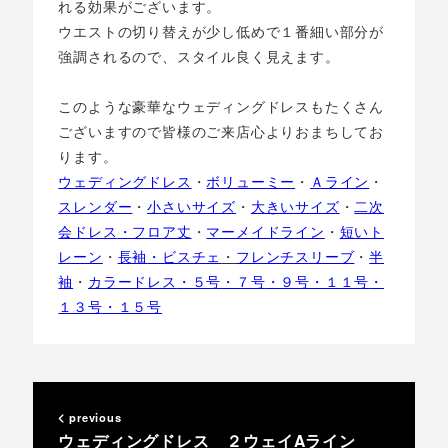
れる効果がございます。
ウエストの切り替えが少し低めで１番細い部分が
強調されるので、スタイル良く見えます。
このような豪華なウェディングドレスもたくさん
ございますので皆様のご来店心よりおまちしてお
ります。
ウェディングドレス
・
ボリューミー
・
Ａライン
・
スレンダー
・
小さいサイズ
・
大きいサイズ
・
二次
会ドレス
・フロア丈
・
マーメイドライン
・
短いト
レーン
・
長袖
・ビスチェ
・
フレンチスリーブ
・
半
袖
・
カラードレス
・５号
・７号
・９号
・１１号
・
１３号
・１５号
previous
ウェディングドレス ２ウェイAライン