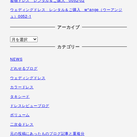
着物ドレス レンタル＆ご購入 0052-02
ウェディングドレス レンタル＆ご購入 w*ange（ウーアンジ
ュ）0052-1
アーカイブ
ア
ー
カテゴリー
カ
NEWS
イ
ブ
どれせるブログ
ウェディングドレス
カラードレス
タキシード
ドレスレビューブログ
ボリューム
二次会ドレス
元の投稿にあったものブログ記事と重複分