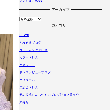
アンジュ）0052-1
アーカイブ
ア
ー
カテゴリー
カ
NEWS
イ
ブ
どれせるブログ
ウェディングドレス
カラードレス
タキシード
ドレスレビューブログ
ボリューム
二次会ドレス
元の投稿にあったものブログ記事と重複分
未分類