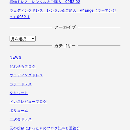
着物ドレス レンタル＆ご購入 0052-02
ウェディングドレス レンタル＆ご購入 w*ange（ウーアンジ
ュ）0052-1
アーカイブ
ア
ー
カテゴリー
カ
NEWS
イ
ブ
どれせるブログ
ウェディングドレス
カラードレス
タキシード
ドレスレビューブログ
ボリューム
二次会ドレス
元の投稿にあったものブログ記事と重複分