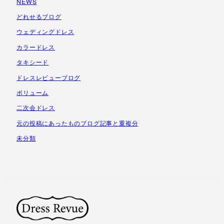
NEWS
イ
ブ
どれせるブログ
ウェディングドレス
カラードレス
タキシード
ドレスレビューブログ
ボリューム
二次会ドレス
元の投稿にあったものブログ記事と重複分
未分類