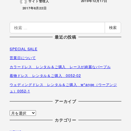
投稿日
2019年12月17日
サイト管理人
投稿日
2017年8月22日
検
検索
索
最近の投稿
SPECIAL SALE
営業日について
カラードレス レンタル＆ご購入 レースが綺麗なパープル
着物ドレス レンタル＆ご購入 0052-02
ウェディングドレス レンタル＆ご購入 w*ange（ウーアンジ
ュ）0052-1
アーカイブ
ア
ー
カテゴリー
カ