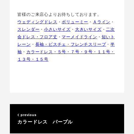
皆様のご来店心よりお待ちしております。
ウェディングドレス
・
ボリューミー
・
Ａライン
・
スレンダー
・
小さいサイズ
・
大きいサイズ
・
二次
会ドレス
・フロア丈
・
マーメイドライン
・
短いト
レーン
・
長袖
・ビスチェ
・
フレンチスリーブ
・
半
袖
・
カラードレス
・５号
・７号
・９号
・１１号
・
１３号
・１５号
previous
カラードレス パープル