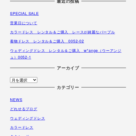
最近の投稿
SPECIAL SALE
営業日について
カラードレス レンタル＆ご購入 レースが綺麗なパープル
着物ドレス レンタル＆ご購入 0052-02
ウェディングドレス レンタル＆ご購入 w*ange（ウーアンジ
ュ）0052-1
アーカイブ
ア
ー
カテゴリー
カ
NEWS
イ
ブ
どれせるブログ
ウェディングドレス
カラードレス