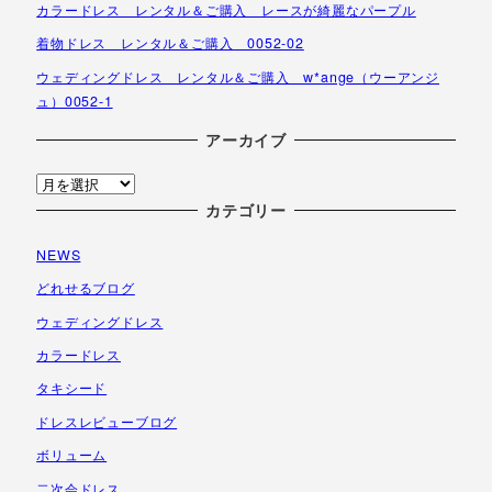
カラードレス レンタル＆ご購入 レースが綺麗なパープル
着物ドレス レンタル＆ご購入 0052-02
ウェディングドレス レンタル＆ご購入 w*ange（ウーアンジ
ュ）0052-1
アーカイブ
ア
ー
カテゴリー
カ
NEWS
イ
ブ
どれせるブログ
ウェディングドレス
カラードレス
タキシード
ドレスレビューブログ
ボリューム
二次会ドレス