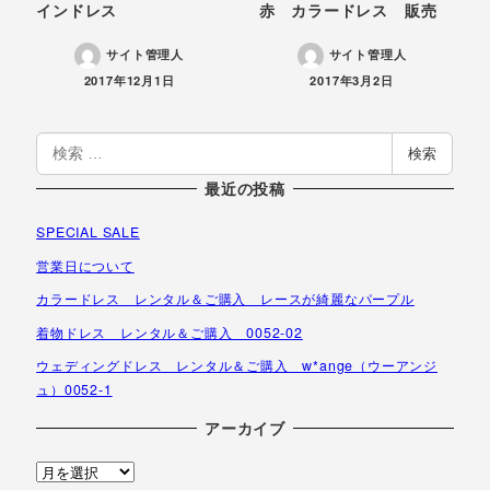
インドレス
赤 カラードレス 販売
サイト管理人
サイト管理人
投稿日
投稿日
2017年12月1日
2017年3月2日
検
検索
索
最近の投稿
SPECIAL SALE
営業日について
カラードレス レンタル＆ご購入 レースが綺麗なパープル
着物ドレス レンタル＆ご購入 0052-02
ウェディングドレス レンタル＆ご購入 w*ange（ウーアンジ
ュ）0052-1
アーカイブ
ア