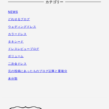
ー
カテゴリー
カ
NEWS
イ
ブ
どれせるブログ
ウェディングドレス
カラードレス
タキシード
ドレスレビューブログ
ボリューム
二次会ドレス
元の投稿にあったものブログ記事と重複分
未分類