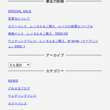
最近の投稿
SPECIAL SALE
営業日について
カラードレス レンタル＆ご購入 レースが綺麗なパープル
着物ドレス レンタル＆ご購入 0052-02
ウェディングドレス レンタル＆ご購入 w*ange（ウーアンジ
ュ）0052-1
アーカイブ
ア
ー
カテゴリー
カ
NEWS
イ
ブ
どれせるブログ
ウェディングドレス
カラードレス