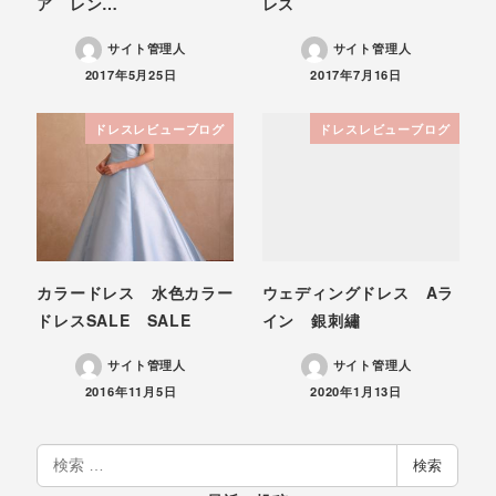
ア レン…
レス
サイト管理人
サイト管理人
投稿日
投稿日
2017年5月25日
2017年7月16日
ドレスレビューブログ
ドレスレビューブログ
カラードレス 水色カラー
ウェディングドレス Aラ
ドレスSALE SALE
イン 銀刺繡
サイト管理人
サイト管理人
投稿日
投稿日
2016年11月5日
2020年1月13日
検
検索
索