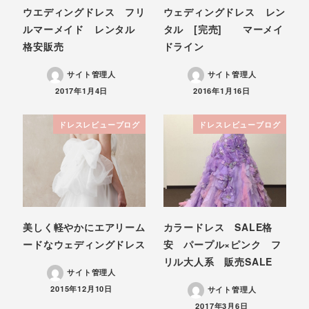
ウエディングドレス フリ
ウェディングドレス レン
ルマーメイド レンタル
タル [完売] マーメイ
格安販売
ドライン
サイト管理人
サイト管理人
投稿日
投稿日
2017年1月4日
2016年1月16日
ドレスレビューブログ
ドレスレビューブログ
美しく軽やかにエアリーム
カラードレス SALE格
ードなウェディングドレス
安 パープル×ピンク フ
リル大人系 販売SALE
サイト管理人
投稿日
2015年12月10日
サイト管理人
投稿日
2017年3月6日