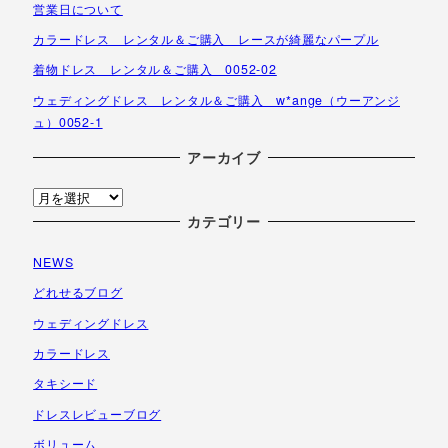
営業日について
カラードレス レンタル＆ご購入 レースが綺麗なパープル
着物ドレス レンタル＆ご購入 0052-02
ウェディングドレス レンタル＆ご購入 w*ange（ウーアンジ
ュ）0052-1
アーカイブ
ア
ー
カテゴリー
カ
NEWS
イ
ブ
どれせるブログ
ウェディングドレス
カラードレス
タキシード
ドレスレビューブログ
ボリューム