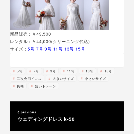
新品販売：￥49,500
レンタル：￥44,000(クリーニング代込)
サイズ：
5号
7号
9号
11号
13号
15号
5号
7号
9号
11号
13号
15号
二次会用ドレス
大きいサイズ
小さいサイズ
長袖
短いトレーン
previous
ウェディングドレス k-50