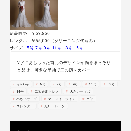
新品販売：￥59,950
レンタル：￥55,000（クリーニング代込み）
サイズ：
5号
7号
9号
11号
13号
15号
V字にあしらった首元のデザインが顔をほっそり
と見せ、可憐な半袖で二の腕をカバー
#pickup
5号
7号
9号
11号
13号
15号
二次会用ドレス
大きいサイズ
小さいサイズ
マーメイドライン
半袖
スレンダー
短いトレーン