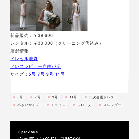
新品販売：￥39,600
レンタル：￥33,000（クリーニング代込み）
店舗情報
ドレセル池袋
ドレスレビュー自由が丘
サイズ：
5号
7号
9号
11号
5号
7号
9号
11号
二次会用ドレス
小さいサイズ
Ａライン
フロア丈
スレンダー
previous
ウェディングドレスMC20L