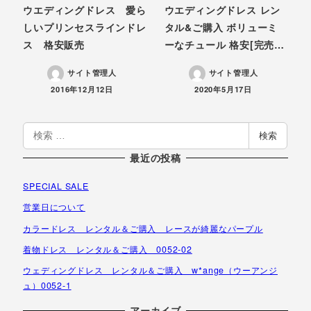
ウエディングドレス 愛ら
ウエディングドレス レン
しいプリンセスラインドレ
タル&ご購入 ボリューミ
ス 格安販売
ーなチュール 格安[完売…
サイト管理人
サイト管理人
投稿日
投稿日
2016年12月12日
2020年5月17日
検
検索
索
最近の投稿
SPECIAL SALE
営業日について
カラードレス レンタル＆ご購入 レースが綺麗なパープル
着物ドレス レンタル＆ご購入 0052-02
ウェディングドレス レンタル＆ご購入 w*ange（ウーアンジ
ュ）0052-1
アーカイブ