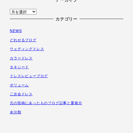
ア
ー
カテゴリー
カ
NEWS
イ
ブ
どれせるブログ
ウェディングドレス
カラードレス
タキシード
ドレスレビューブログ
ボリューム
二次会ドレス
元の投稿にあったものブログ記事と重複分
未分類