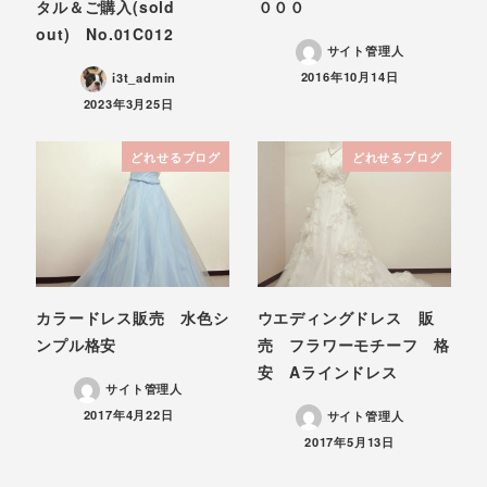
タル＆ご購入(sold
０００
out) No.01C012
サイト管理人
投稿日
2016年10月14日
i3t_admin
投稿日
2023年3月25日
どれせるブログ
どれせるブログ
カラードレス販売 水色シ
ウエディングドレス 販
ンプル格安
売 フラワーモチーフ 格
安 Aラインドレス
サイト管理人
投稿日
2017年4月22日
サイト管理人
投稿日
2017年5月13日