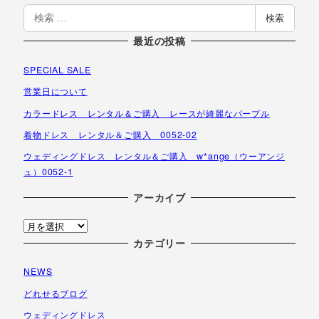
検
検索
索
最近の投稿
SPECIAL SALE
営業日について
カラードレス レンタル＆ご購入 レースが綺麗なパープル
着物ドレス レンタル＆ご購入 0052-02
ウェディングドレス レンタル＆ご購入 w*ange（ウーアンジ
ュ）0052-1
アーカイブ
ア
ー
カテゴリー
カ
NEWS
イ
ブ
どれせるブログ
ウェディングドレス