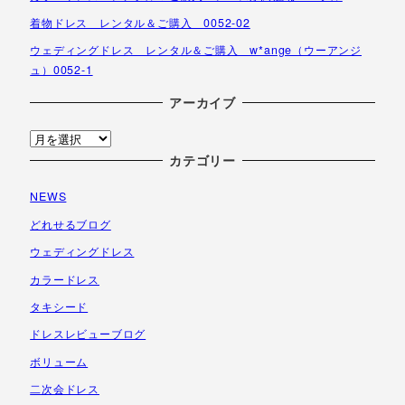
着物ドレス レンタル＆ご購入 0052-02
ウェディングドレス レンタル＆ご購入 w*ange（ウーアンジ
ュ）0052-1
アーカイブ
ア
ー
カテゴリー
カ
NEWS
イ
ブ
どれせるブログ
ウェディングドレス
カラードレス
タキシード
ドレスレビューブログ
ボリューム
二次会ドレス