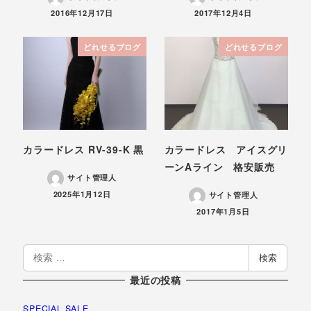
投稿日
投稿日
2016年12月17日
2017年12月4日
どれせるブログ
どれせるブログ
カラードレス RV-39-K 黒
カラードレス アイスグリ
ーンAライン 格安販売
サイト管理人
投稿日
2025年1月12日
サイト管理人
投稿日
2017年1月5日
検
検索
索
最近の投稿
SPECIAL SALE