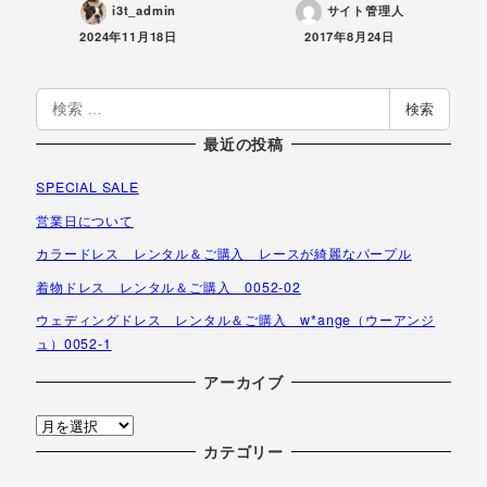
i3t_admin
サイト管理人
投稿日
投稿日
2024年11月18日
2017年8月24日
検
検索
索
最近の投稿
SPECIAL SALE
営業日について
カラードレス レンタル＆ご購入 レースが綺麗なパープル
着物ドレス レンタル＆ご購入 0052-02
ウェディングドレス レンタル＆ご購入 w*ange（ウーアンジ
ュ）0052-1
アーカイブ
ア
ー
カテゴリー
カ