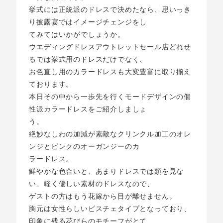
挙式には正統派のドレスで決めたなら、思いっき
り披露宴ではイメージチェンジをし
てみてはいかがでしょうか。
ウエディングドレスアウトレットセール店どれせ
るでは挙式用のドレスだけでなく、
お色直し用のカラードレスも大変豊富に取り揃え
ております。
本日その中から一歩先を行くモードデザインの個
性派カラードレスをご紹介しましょ
う。
絶妙なしわの加減が素敵なクリンクル加工のオレ
ンジとピンクのオーガンジーのカ
ラードレス。
鮮やかな色合いと、あまりドレスでは類を見な
い、軽く優しい素材のドレスなので、
ゲストの方はもう花嫁から目が離せません。
胸元は女性らしいビスチェタイプとなっており、
印象に残る花びらのモチーフがとて