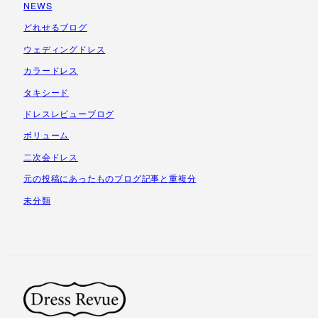
NEWS
イ
ブ
どれせるブログ
ウェディングドレス
カラードレス
タキシード
ドレスレビューブログ
ボリューム
二次会ドレス
元の投稿にあったものブログ記事と重複分
未分類