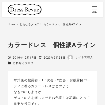
MENU
Home
どれせるブログ
カラードレス 個性派Aライン
カラードレス 個性派Aライン
著
サイト管理人
投稿日
更新日
2016年12月17日
2023年3月24日
者
カテゴリー
どれせるブログ
挙式後の披露宴・1.5次会・2次会・お披露目パー
ティに着るカラードレスはどのよう
なものにしようか
ゲストの方を楽しませるお色直しは花嫁にとって
重要な役目です。