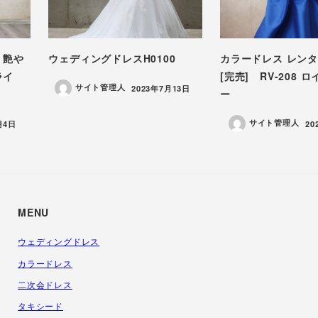
 艶や
ウェディングドレスH0100
カラードレス レン
ライ
[完売] RV-208 
サイト管理人
投稿日
2023年7月13日
ー
サイト管理人
投
月4日
20
MENU
ウェディングドレス
カラードレス
二次会ドレス
タキシード