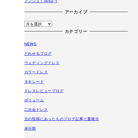
アンジュ）0052-1
アーカイブ
ア
ー
カテゴリー
カ
NEWS
イ
ブ
どれせるブログ
ウェディングドレス
カラードレス
タキシード
ドレスレビューブログ
ボリューム
二次会ドレス
元の投稿にあったものブログ記事と重複分
未分類