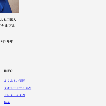
タル&ご購入
ロイヤルブル
稿日
23年4月5日
INFO
よくあるご質問
タキシードサイズ表
ドレスサイズ表
料金