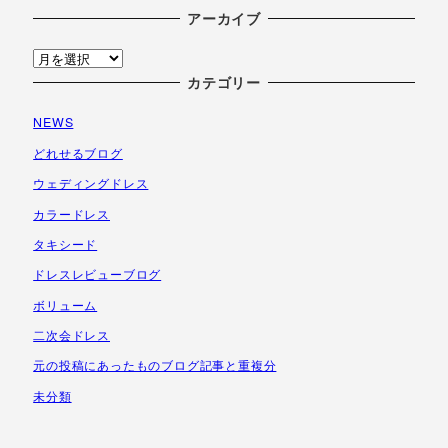
アーカイブ
ア
ー
カテゴリー
カ
NEWS
イ
ブ
どれせるブログ
ウェディングドレス
カラードレス
タキシード
ドレスレビューブログ
ボリューム
二次会ドレス
元の投稿にあったものブログ記事と重複分
未分類