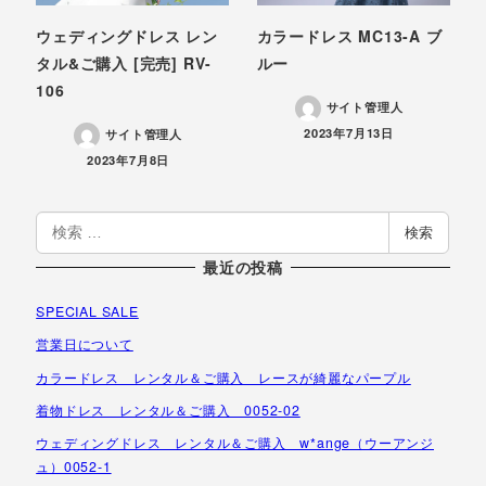
ウェディングドレス レン
カラードレス MC13-A ブ
タル&ご購入 [完売] RV-
ルー
106
サイト管理人
投稿日
2023年7月13日
サイト管理人
投稿日
2023年7月8日
検
検索
索
最近の投稿
SPECIAL SALE
営業日について
カラードレス レンタル＆ご購入 レースが綺麗なパープル
着物ドレス レンタル＆ご購入 0052-02
ウェディングドレス レンタル＆ご購入 w*ange（ウーアンジ
ュ）0052-1