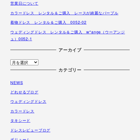
営業日について
カラードレス レンタル＆ご購入 レースが綺麗なパープル
着物ドレス レンタル＆ご購入 0052-02
ウェディングドレス レンタル＆ご購入 w*ange（ウーアンジ
ュ）0052-1
アーカイブ
ア
ー
カテゴリー
カ
NEWS
イ
ブ
どれせるブログ
ウェディングドレス
カラードレス
タキシード
ドレスレビューブログ
ボリューム