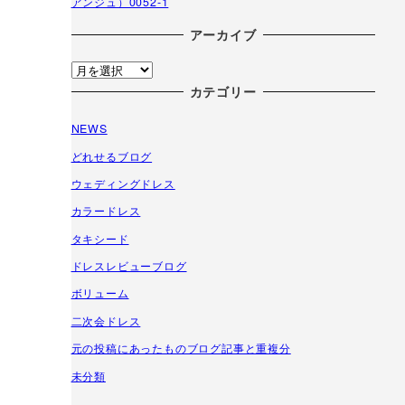
アンジュ）0052-1
アーカイブ
ア
ー
カテゴリー
カ
NEWS
イ
ブ
どれせるブログ
ウェディングドレス
カラードレス
タキシード
ドレスレビューブログ
ボリューム
二次会ドレス
元の投稿にあったものブログ記事と重複分
未分類