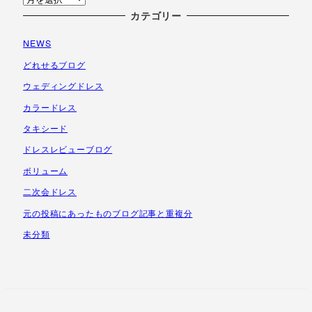
ー
カテゴリー
カ
NEWS
イ
ブ
どれせるブログ
ウェディングドレス
カラードレス
タキシード
ドレスレビューブログ
ボリューム
二次会ドレス
元の投稿にあったものブログ記事と重複分
未分類