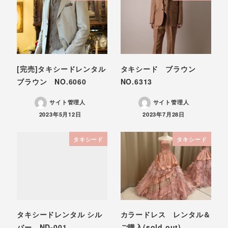
[完売]タキシードレンタル
タキシード ブラウン
ブラウン NO.6060
NO.6313
サイト管理人
サイト管理人
投稿日
投稿日
2023年5月12日
2023年7月28日
タキシード
タキシード
タキシードレンタル シル
カラードレス レンタル＆
バー ND-001
ご購入(sold out)