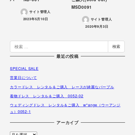
MSD0091
サイト管理人
投稿日
2023年5月10日
サイト管理人
投稿日
2020年9月3日
検
検索
索
最近の投稿
SPECIAL SALE
営業日について
カラードレス レンタル＆ご購入 レースが綺麗なパープル
着物ドレス レンタル＆ご購入 0052-02
ウェディングドレス レンタル＆ご購入 w*ange（ウーアンジ
ュ）0052-1
アーカイブ
ア