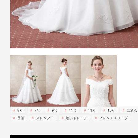
5号
7号
9号
11号
13号
15号
二次会
長袖
スレンダー
短いトレーン
フレンチスリーブ